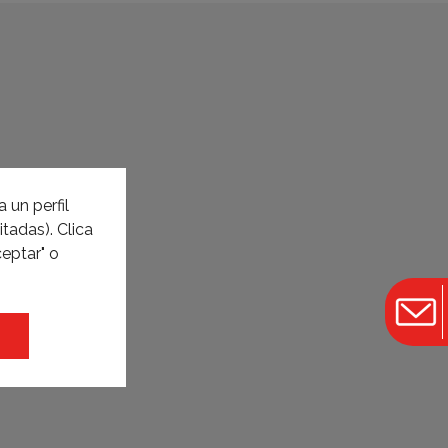
 un perfil
tadas). Clica
eptar" o