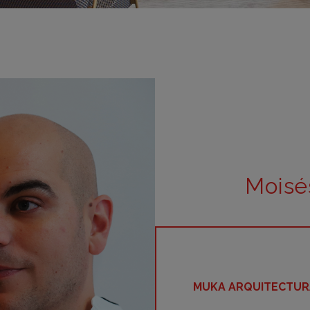
m
m
m
m
m
bar
otr
Moisé
MUKA ARQUITECTUR