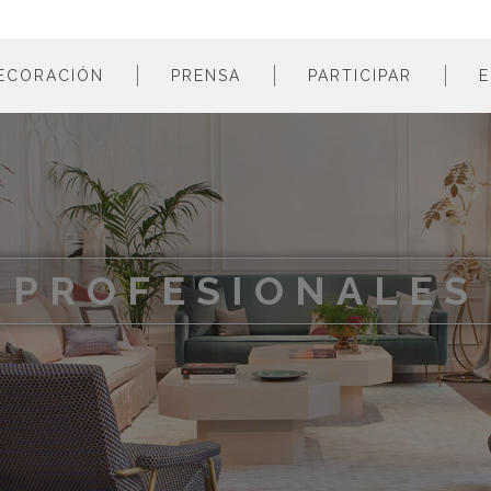
ECORACIÓN
PRENSA
PARTICIPAR
E
estancias
profesionales
m
colores
empresas
m
estilos
m
materiales
m
PROFESIONALES
m
m
m
m
m
m