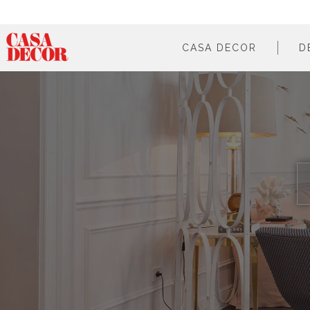
CASA DECOR
D
¿qué es?
en cifras
cómo participar
en los medios