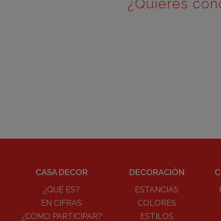
¿Quieres con
CASA DECOR
DECORACIÓN
C
¿QUÉ ES?
ESTANCIAS
EN CIFRAS
COLORES
¿CÓMO PARTICIPAR?
ESTILOS