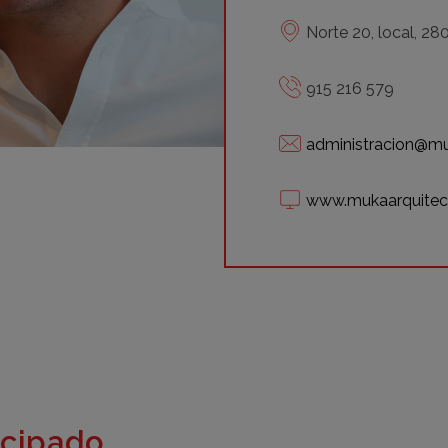
Norte 20, local, 28
915 216 579
administracion@mu
www.mukaarquitec
icipado