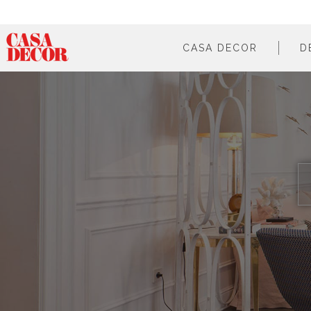
CASA DECOR
D
¿qué es?
en cifras
cómo participar
en los medios