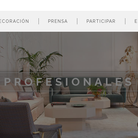
ECORACIÓN
PRENSA
PARTICIPAR
E
estancias
profesionales
m
colores
empresas
m
estilos
m
materiales
m
PROFESIONALES
m
m
m
m
m
m