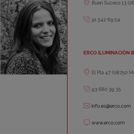
Buen Suceso 13 (2
91 542 69 54
ERCO ILUMINACIÓN
El Plà 47 (08750 Mo
93 680 39 35
info.es@erco.com
www.erco.com