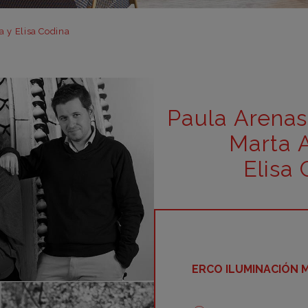
m
m
a y Elisa Codina
m
m
m
Paula Arenas
bar
Marta 
otr
Elisa
ERCO ILUMINACIÓN 