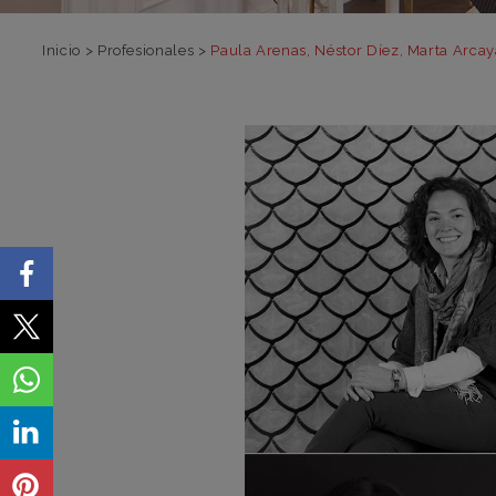
Inicio
>
Profesionales
>
Paula Arenas, Néstor Díez, Marta Arcay