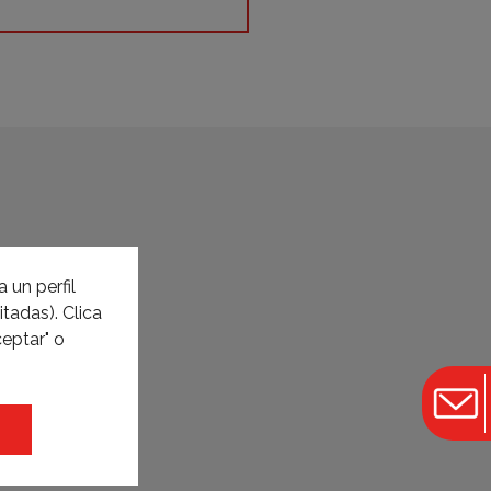
 un perfil
tadas). Clica
eptar" o