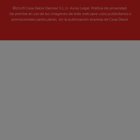
©2026 Casa Decor Decorar S.L.U.
Aviso Legal
.
Política de privacidad
.
Se prohibe el uso de las imágenes de esta web para usos publicitarios o
promocionales particulares, sin la autorización expresa de Casa Decor.