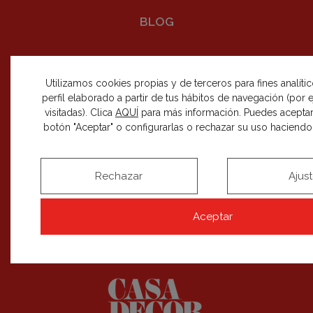
BLOG
Utilizamos cookies propias y de terceros para fines analíti
perfil elaborado a partir de tus hábitos de navegación (por
visitadas). Clica
AQUÍ
para más información. Puedes aceptar
SÍGUENOS EN REDES SOCIALES
botón "Aceptar" o configurarlas o rechazar su uso haciendo c
Rechazar
Ajus
RECIBE NUESTRAS NOVEDADES
Aceptar
SUSCRIBIRME