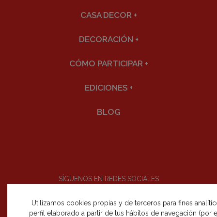
CASA DECOR
+
DECORACIÓN
+
CÓMO PARTICIPAR
+
EDICIONES
+
BLOG
SÍGUENOS EN REDES SOCIALES
Utilizamos cookies propias y de terceros para fines analíti
perfil elaborado a partir de tus hábitos de navegación (por