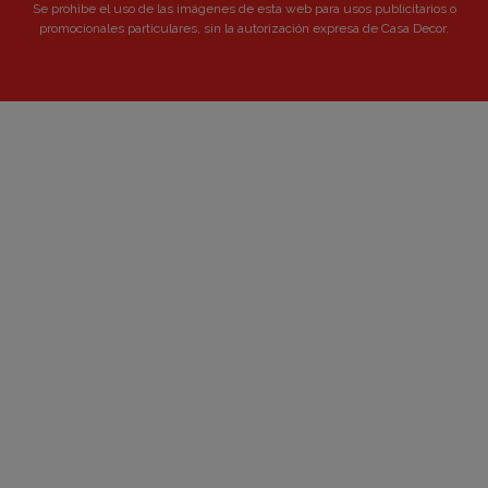
Se prohibe el uso de las imágenes de esta web para usos publicitarios o
promocionales particulares, sin la autorización expresa de Casa Decor.