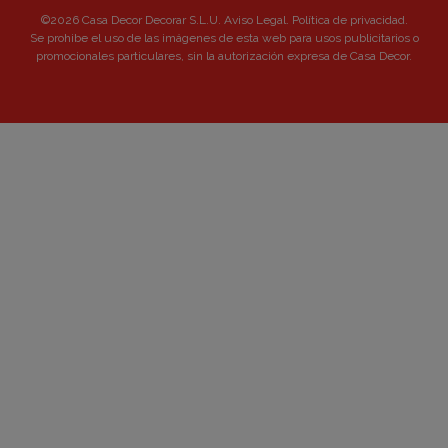
©2026 Casa Decor Decorar S.L.U.
Aviso Legal
.
Política de privacidad
.
Se prohibe el uso de las imágenes de esta web para usos publicitarios o
promocionales particulares, sin la autorización expresa de Casa Decor.