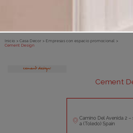
Inicio
>
Casa Decor
>
Empresas con espacio promocional
>
Cement Design
Cement D
Camino Del Avenida 2 – 
a (Toledo) Spain