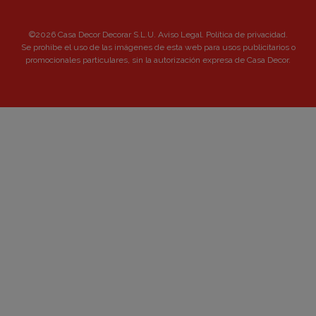
©2026 Casa Decor Decorar S.L.U.
Aviso Legal
.
Política de privacidad
.
Se prohibe el uso de las imágenes de esta web para usos publicitarios o
promocionales particulares, sin la autorización expresa de Casa Decor.