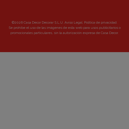
©2026 Casa Decor Decorar S.L.U.
Aviso Legal
.
Política de privacidad
.
Se prohibe el uso de las imágenes de esta web para usos publicitarios o
promocionales particulares, sin la autorización expresa de Casa Decor.