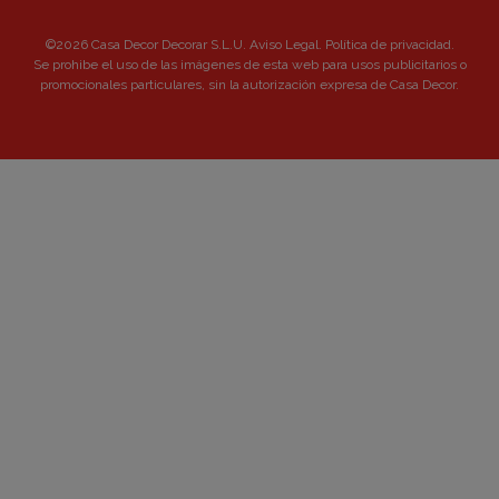
©2026 Casa Decor Decorar S.L.U.
Aviso Legal
.
Política de privacidad
.
Se prohibe el uso de las imágenes de esta web para usos publicitarios o
promocionales particulares, sin la autorización expresa de Casa Decor.