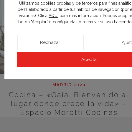
Utilizamos cookies propias y de terceros para fines analíti
perfil elaborado a partir de tus hábitos de navegación (por
visitadas). Clica
AQUÍ
para más información. Puedes aceptar
botón "Aceptar" o configurarlas o rechazar su uso haciendo c
Rechazar
Ajus
Aceptar
MADRID 2020
Cocina – «Gaia. Bienvenido al
lugar donde crece la vida» –
Espacio Moretti Cocinas