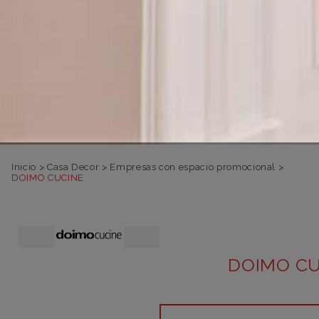
Inicio
>
Casa Decor
>
Empresas con espacio promocional
>
DOIMO CUCINE
DOIMO CU