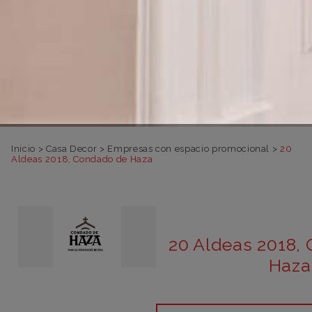
Inicio
>
Casa Decor
>
Empresas con espacio promocional
>
20
Aldeas 2018, Condado de Haza
20 Aldeas 2018,
Haza