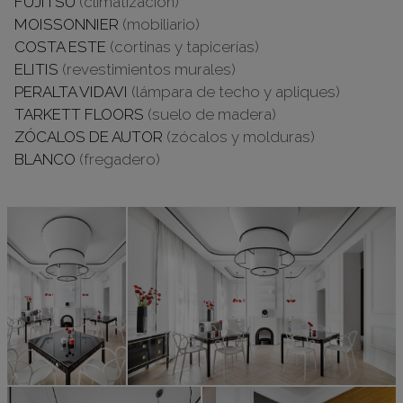
FUJITSU
(climatización)
MOISSONNIER
(mobiliario)
COSTA ESTE
(cortinas y tapicerías)
ELITIS
(revestimientos murales)
PERALTA VIDAVI
(lámpara de techo y apliques)
TARKETT FLOORS
(suelo de madera)
ZÓCALOS DE AUTOR
(zócalos y molduras)
BLANCO
(fregadero)