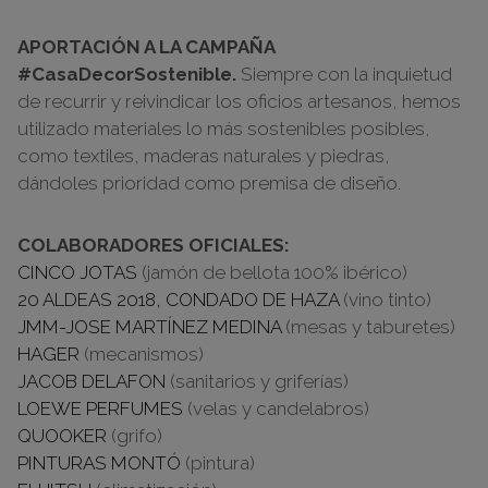
APORTACIÓN A LA CAMPAÑA
#CasaDecorSostenible.
Siempre con la inquietud
de recurrir y reivindicar los oficios artesanos, hemos
utilizado materiales lo más sostenibles posibles,
como textiles, maderas naturales y piedras,
dándoles prioridad como premisa de diseño.
COLABORADORES OFICIALES:
CINCO JOTAS
(jamón de bellota 100% ibérico)
20 ALDEAS 2018, CONDADO DE HAZA
(vino tinto)
JMM-JOSE MARTÍNEZ MEDINA
(mesas y taburetes)
HAGER
(mecanismos)
JACOB DELAFON
(sanitarios y griferías)
LOEWE PERFUMES
(velas y candelabros)
QUOOKER
(grifo)
PINTURAS MONTÓ
(pintura)