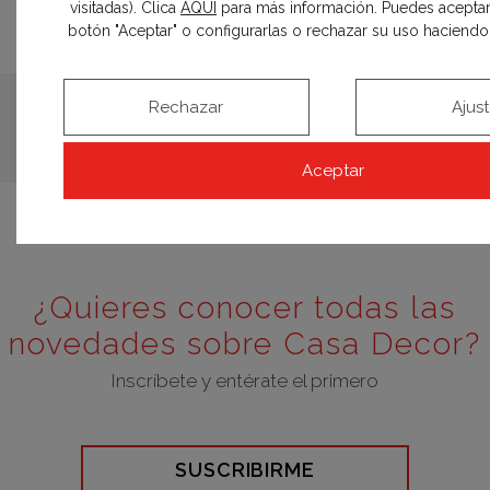
visitadas). Clica
AQUÍ
para más información. Puedes aceptar
Take Point – Lobby-bar
botón "Aceptar" o configurarlas o rechazar su uso haciendo c
«Interludio»
Rechazar
Ajus
Aceptar
¿Quieres conocer todas las
novedades sobre Casa Decor?
Inscríbete y entérate el primero
SUSCRIBIRME