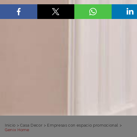
Inicio
>
Casa Decor
>
Empresas con espacio promocional
>
Genix Home