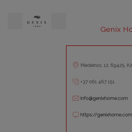
Genix H
Medeinos, 12, 69425, K
+37 061 467 151
info@genixhome.com
https://genixhome.co