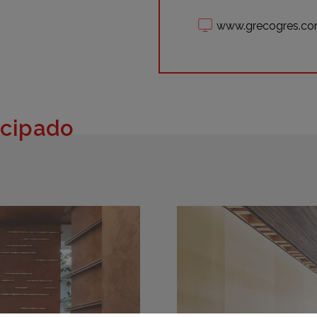
www.grecogres.c
icipado