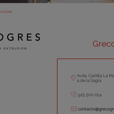
m
m
co Gres
m
m
m
Grec
bar
otr
Avda. Castilla La 
a de la Sagra
925 500 054
contacto@grecogr