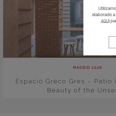
Utilizamo
elaborado a 
par
AQUÍ
MADRID 2026
Espacio Greco Gres – Patio 
Beauty of the Uns