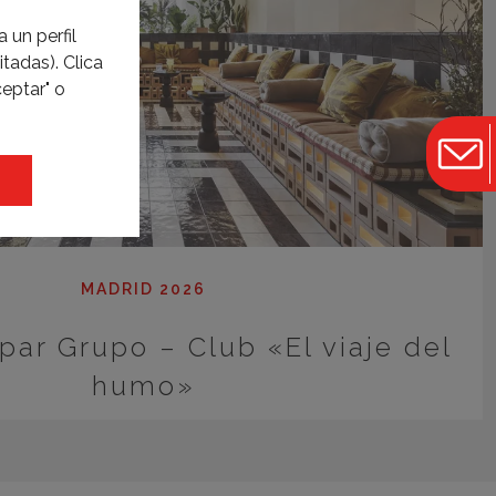
 un perfil
tadas). Clica
eptar" o
MADRID 2026
par Grupo – Club «El viaje del
humo»