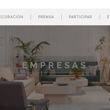
ECORACIÓN
PRENSA
PARTICIPAR
E
estancias
profesionales
m
colores
empresas
m
estilos
m
materiales
m
EMPRESAS
m
m
m
m
m
m