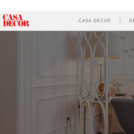
CASA DECOR
D
¿qué es?
en cifras
cómo participar
en los medios