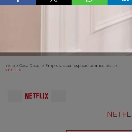
Inicio
>
Casa Decor
>
Empresas con espacio promocional
>
NETFLIX
NETFL