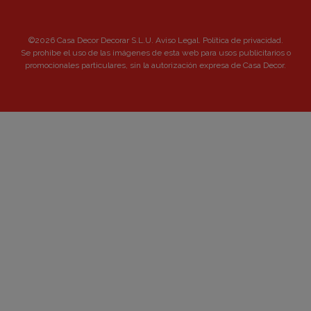
©2026 Casa Decor Decorar S.L.U.
Aviso Legal
.
Política de privacidad
.
Se prohibe el uso de las imágenes de esta web para usos publicitarios o
promocionales particulares, sin la autorización expresa de Casa Decor.