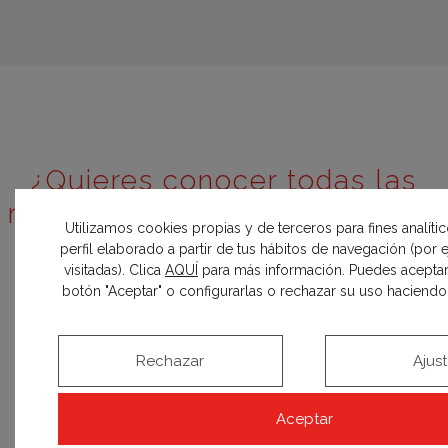
¿Quieres conocer todas las
novedades sobre Casa Decor?
Utilizamos cookies propias y de terceros para fines analíti
Inscríbete y entérate el primero
perfil elaborado a partir de tus hábitos de navegación (por
visitadas). Clica
AQUÍ
para más información. Puedes aceptar
botón "Aceptar" o configurarlas o rechazar su uso haciendo c
SUSCRIBIRME
Rechazar
Ajus
Aceptar