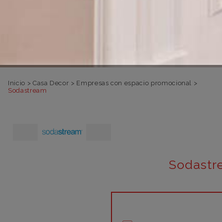
Inicio
>
Casa Decor
>
Empresas con espacio promocional
>
Sodastream
Sodastr