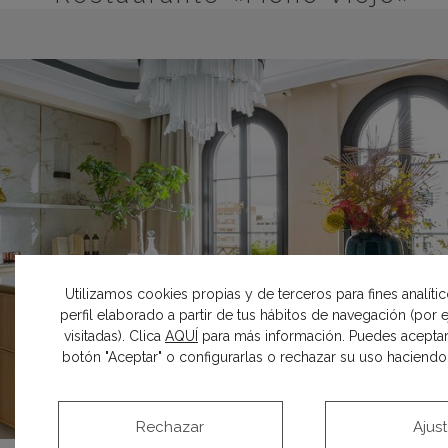
Utilizamos cookies propias y de terceros para fines analíti
perfil elaborado a partir de tus hábitos de navegación (por
visitadas). Clica
AQUÍ
para más información. Puedes aceptar
botón "Aceptar" o configurarlas o rechazar su uso haciendo c
Rechazar
Ajus