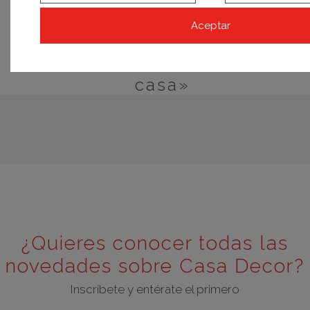
MADRID 2022
Aceptar
Espacio BC3 Cocinas – Cocina
con salón «El corazón de la
casa»
¿Quieres conocer todas las
novedades sobre Casa Decor?
Inscríbete y entérate el primero