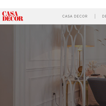
CASA DECOR
D
¿qué es?
en cifras
cómo participar
en los medios