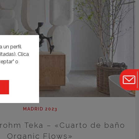
 un perfil
tadas). Clica
eptar" o
MADRID 2023
trohm Teka – «Cuarto de baño
Organic Flows»