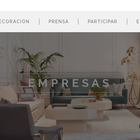
ECORACIÓN
PRENSA
PARTICIPAR
E
estancias
profesionales
m
colores
empresas
m
estilos
m
materiales
m
EMPRESAS
m
m
m
m
m
m