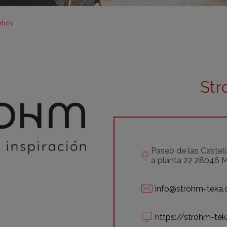
m
m
rohm
m
m
m
St
bar
otr
Paseo de las Castell
a planta 22 28046 
info@strohm-teka
https://strohm-te