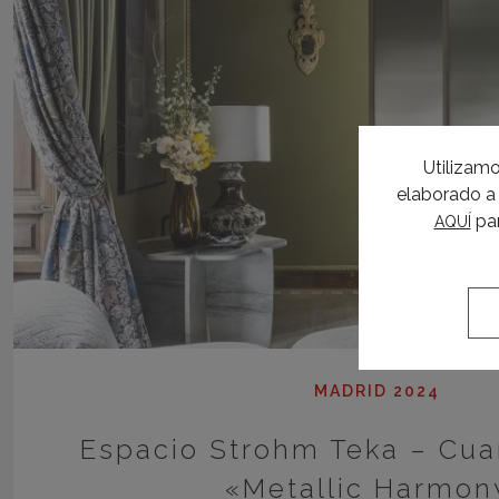
Utilizamo
elaborado a 
par
AQUÍ
MADRID 2024
Espacio Strohm Teka – Cua
«Metallic Harmon