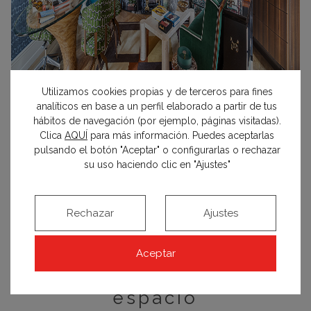
Utilizamos cookies propias y de terceros para fines
analíticos en base a un perfil elaborado a partir de tus
hábitos de navegación (por ejemplo, páginas visitadas).
Clica
AQUÍ
para más información. Puedes aceptarlas
pulsando el botón "Aceptar" o configurarlas o rechazar
su uso haciendo clic en "Ajustes"
Pincha en el botón rojo para ir a la página de empresa
Rechazar
Ajustes
del Panel de Expositores.
Aceptar
espacio