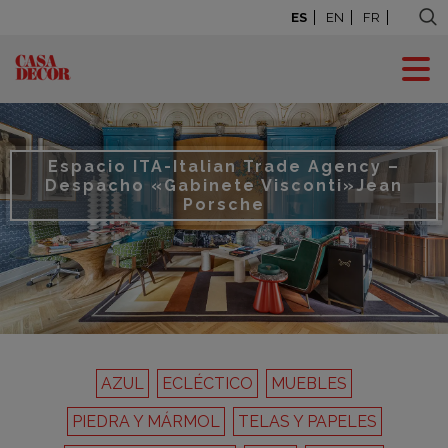
ES
EN
FR
Espacio ITA-Italian Trade Agency –
Despacho «Gabinete Visconti»
Jean
Porsche
AZUL
ECLÉCTICO
MUEBLES
PIEDRA Y MÁRMOL
TELAS Y PAPELES