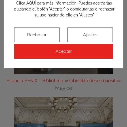
Clica
AQUÍ
para más información. Puedes aceptarlas
pulsando el botón "Aceptar" o configurarlas o rechazar
su uso haciendo clic en "Ajustes"
Rechazar
Ajustes
Aceptar
Espacio FENIX – Biblioteca «Gabinetto delle curiosità»
Mayice