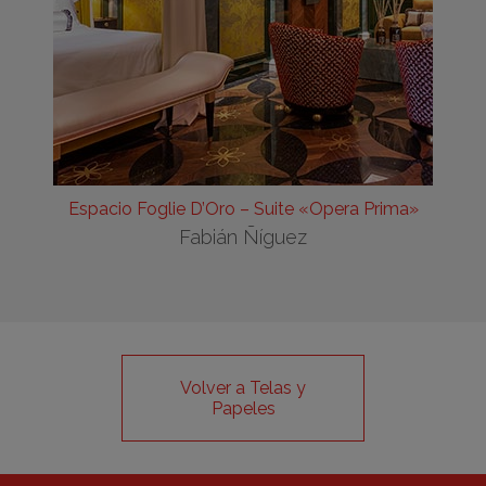
Espacio Foglie D’Oro – Suite «Opera Prima»
Fabián Ñíguez
Volver a Telas y
Papeles