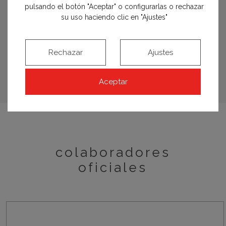
pulsando el botón "Aceptar" o configurarlas o rechazar
adriana@galansobrini.es
su uso haciendo clic en "Ajustes"
galansobrini.es
Rechazar
Ajustes
Conoce al profesional
Aceptar
colaboradores
oficiales