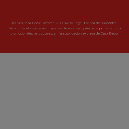
©2026 Casa Decor Decorar S.L.U.
Aviso Legal
.
Política de privacidad
.
Se prohibe el uso de las imágenes de esta web para usos publicitarios o
promocionales particulares, sin la autorización expresa de Casa Decor.