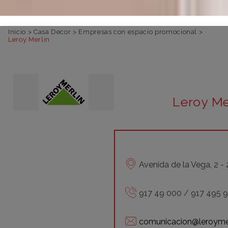
Inicio
>
Casa Decor
>
Empresas con espacio promocional
>
Leroy Merlin
Leroy Me
Avenida de la Vega, 2 
917 49 000 / 917 495 
comunicacion@leroymer