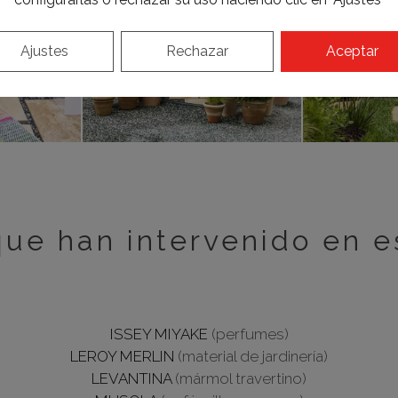
Ajustes
Rechazar
Aceptar
ue han intervenido en e
ISSEY MIYAKE
(perfumes)
LEROY MERLIN
(material de jardinería)
LEVANTINA
(mármol travertino)