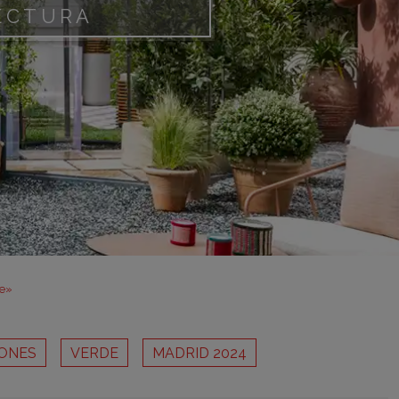
adrid 2016
TECTURA
adrid 2015
adrid 2014
adrid 2013
adrid 2012
celona 2012
as ediciones
ie»
ONES
VERDE
MADRID 2024