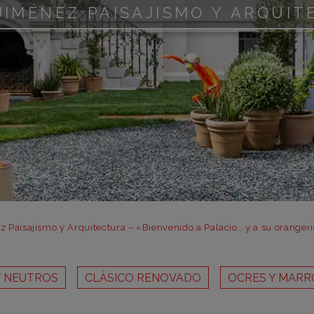
m
JIMÉNEZ PAISAJISMO Y ARQUI
m
m
m
m
bar
otr
 Paisajismo y Arquitectura – «Bienvenido a Palacio… y a su oranger
Y NEUTROS
CLÁSICO RENOVADO
OCRES Y MARR