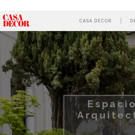
CASA DECOR
D
¿qué es?
en cifras
cómo participar
en los medios
Espacio
Arquitec