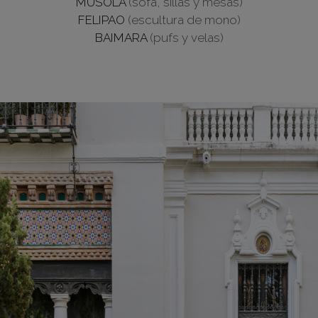
MUSOLA
(sofá, sillas y mesas)
FELIPAO
(escultura de mono)
BAIMARA
(pufs y velas)