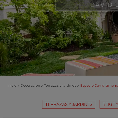
DAVID 
Inicio
>
Decoración
>
Terrazas y jardines
>
Espacio David Jiménez
TERRAZAS Y JARDINES
BEIGE 