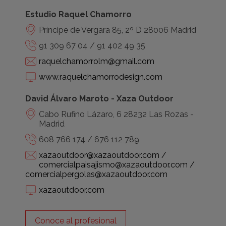
Estudio Raquel Chamorro
Príncipe de Vergara 85, 2º D 28006 Madrid
91 309 67 04 / 91 402 49 35
raquelchamorrolm@gmail.com
www.raquelchamorrodesign.com
David Álvaro Maroto - Xaza Outdoor
Cabo Rufino Lázaro, 6 28232 Las Rozas -
Madrid
608 766 174 / 676 112 789
xazaoutdoor@xazaoutdoor.com /
comercialpaisajismo@xazaoutdoor.com /
comercialpergolas@xazaoutdoor.com
xazaoutdoor.com
Conoce al profesional