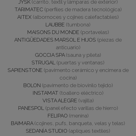
JYSK
(carrito, textil y lámparas de exterior)
TARIMATEC
(perfiles de madera tecnológica)
AITEX
(albornoces y cojines calefactables)
LAUBBE
(tumbona)
MAISONS DU MONDE
(portavelas)
ANTIGÜEDADES MARSOL E HIJOS
(piezas de
anticuario)
GOCCIA SPA
(sauna y pileta)
STRUGAL
(puertas y ventanas)
SAPIENSTONE
(pavimento cerámico y encimera de
cocina)
BOLON
(pavimento de biovinilo tejido)
INSTAMAT
(toallero eléctrico)
VISTA ALEGRE
(vajilla)
PANESPOL
(panel efecto varillas de hierro)
FELIPAO
(menina)
BAIMARA
(cojines, pufs, banqueta, velas y telas)
SEDANÍA STUDIO
(apliques textiles)