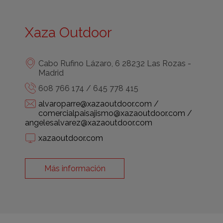
Xaza Outdoor
Cabo Rufino Lázaro, 6 28232 Las Rozas -
Madrid
608 766 174 / 645 778 415
alvaroparre@xazaoutdoor.com /
comercialpaisajismo@xazaoutdoor.com /
angelesalvarez@xazaoutdoor.com
xazaoutdoor.com
Más información