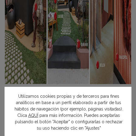
Pincha en el botón rojo para ir a la página de empresa
Utilizamos cookies propias y de terceros para fines
del Panel de Expositores.
analíticos en base a un perfil elaborado a partir de tus
hábitos de navegación (por ejemplo, páginas visitadas).
Clica
AQUÍ
para más información. Puedes aceptarlas
pulsando el botón "Aceptar" o configurarlas o rechazar
su uso haciendo clic en "Ajustes"
espacio