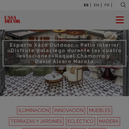
ES
EN
FR
Espacio Xaza Outdoor – Patio interior
«Disfrute palaciego durante las cuatro
estaciones»
Raquel Chamorro y
David Álvaro Maroto
ILUMINACIÓN
INNOVACIÓN
MUEBLES
TERRAZAS Y JARDINES
ECLÉCTICO
MADERA