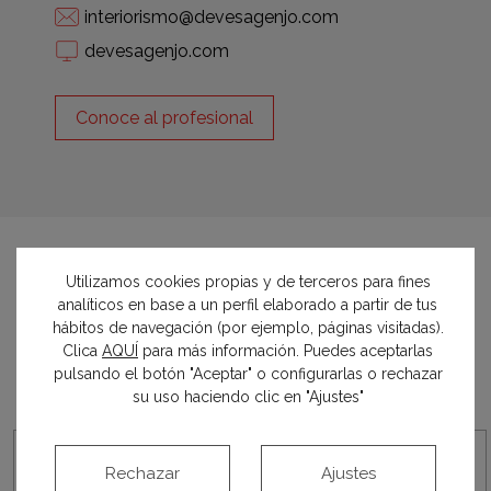
interiorismo@devesagenjo.com
devesagenjo.com
Conoce al profesional
Utilizamos cookies propias y de terceros para fines
analíticos en base a un perfil elaborado a partir de tus
colaboradores
hábitos de navegación (por ejemplo, páginas visitadas).
oficiales
Clica
AQUÍ
para más información. Puedes aceptarlas
pulsando el botón "Aceptar" o configurarlas o rechazar
su uso haciendo clic en "Ajustes"
Rechazar
Ajustes