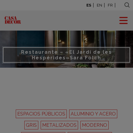
ES
EN
FR
Restaurante – «El Jardí de les
Hespérides»
Sara Folch
ESPACIOS PÚBLICOS
ALUMINIO Y ACERO
GRIS
METALIZADOS
MODERNO