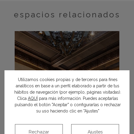
espacios relacionados
Utilizamos cookies propias y de terceros para fines
analíticos en base a un perfil elaborado a partir de tus
hábitos de navegación (por ejemplo, páginas visitadas).
Clica
AQUÍ
para más información. Puedes aceptarlas
pulsando el botón "Aceptar" o configurarlas o rechazar
su uso haciendo clic en "Ajustes"
Rechazar
Ajustes