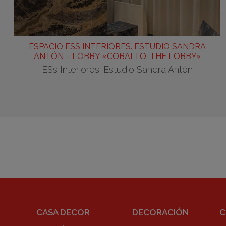
ESPACIO ESS INTERIORES. ESTUDIO SANDRA
ANTÓN – LOBBY «COBALTO. THE LOBBY»
ESs Interiores. Estudio Sandra Antón
CASA DECOR
DECORACIÓN
C