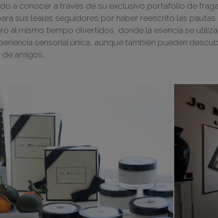
dado a conocer a través de su exclusivo portafolio de frag
para sus leales seguidores por haber reescrito las pauta
o al mismo tiempo divertidos, donde la esencia se utiliz
eriencia sensorial única, aunque también pueden descubrir
s de amigos.