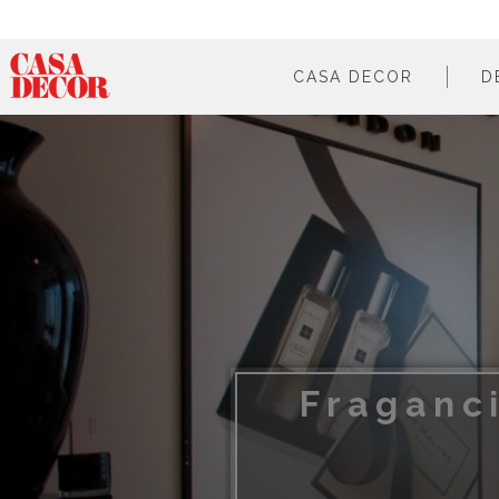
CASA DECOR
D
¿qué es?
en cifras
cómo participar
en los medios
Fraganc