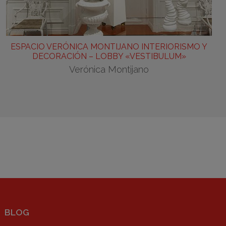
ESPACIO VERÓNICA MONTIJANO INTERIORISMO Y
DECORACIÓN – LOBBY «VESTIBULUM»
Verónica Montijano
BLOG