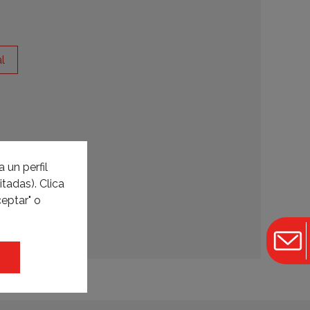
l
 un perfil
tadas). Clica
eptar" o