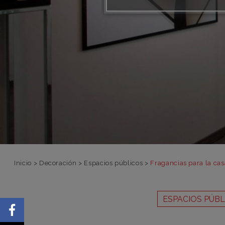
Inicio
>
Decoración
>
Espacios públicos
>
Fragancias para la c
ESPACIOS PÚBL