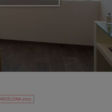
adrid 2016
adrid 2015
adrid 2014
adrid 2013
adrid 2012
celona 2012
as ediciones
ARCELONA 2010