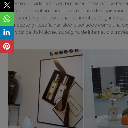
El estilo de vida inglés de la marca Jo Malone se ha 
Jo Malone continúa siendo una fuente de inspiración 
ingredientes y proporcionar conceptos elegantes, per
concepto y filosofía han sido diseñados como una exp
de vida de Jo Malone, su página de Internet o a travé