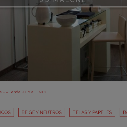
m
m
m
m
m
bar
otr
asa – «Tienda JO MALONE»
ICOS
BEIGE Y NEUTROS
TELAS Y PAPELES
B