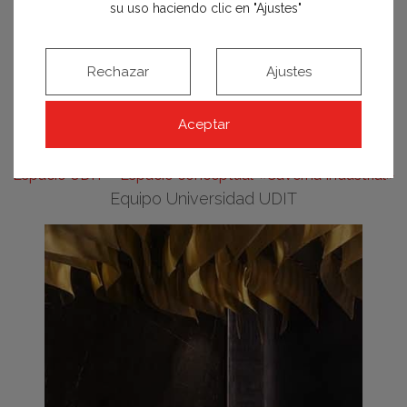
su uso haciendo clic en "Ajustes"
Rechazar
Ajustes
Aceptar
Espacio UDIT – Espacio conceptual «Caverna Industrial»
Equipo Universidad UDIT