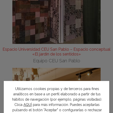
Espacio Universidad CEU San Pablo – Espacio conceptual
«El jardín de los sentidos»
Equipo CEU San Pablo
Utilizamos cookies propias y de terceros para fines
analíticos en base a un perfil elaborado a partir de tus
hábitos de navegación (por ejemplo, páginas visitadas).
Clica
AQUÍ
para más información. Puedes aceptarlas
pulsando el botón "Aceptar" o configurarlas o rechazar