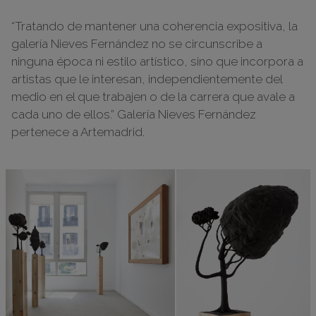
“Tratando de mantener una coherencia expositiva, la
galería Nieves Fernández no se circunscribe a
ninguna época ni estilo artístico, sino que incorpora a
artistas que le interesan, independientemente del
medio en el que trabajen o de la carrera que avale a
cada uno de ellos.” Galería Nieves Fernández
pertenece a Artemadrid.