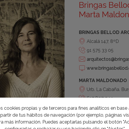
Bringas Bello
Marta Maldo
BRINGAS BELLOD AR
Alcalá 147, 8ºD
91 575 33 05
arquitectos@bringa
www.bringasbellod.
MARTA MALDONADO
Urb. La Cabaña. Bur
617 807 049
marta@martamald
s cookies propias y de terceros para fines analíticos en base a
partir de tus hábitos de navegación (por ejemplo, páginas visi
www.martamaldon
a más información. Puedes aceptarlas pulsando el botón "Ac
configurarlas o rechazar su uso haciendo clic en "Ajustes"