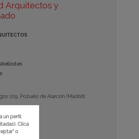
d Arquitectos y
nado
QUITECTOS
sbellod.es
e
gos 109. Pozuelo de Alarcón (Madrid)
onado.com
 un perfil
tadas). Clica
ado.com
eptar" o