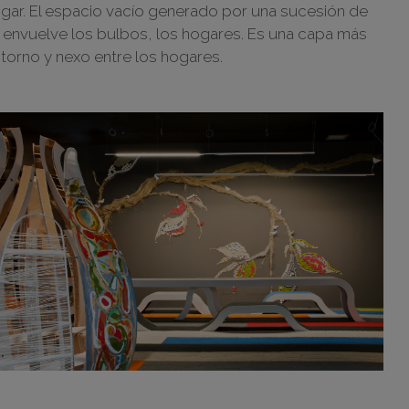
hogar. El espacio vacío generado por una sucesión de
s envuelve los bulbos, los hogares. Es una capa más
ntorno y nexo entre los hogares.