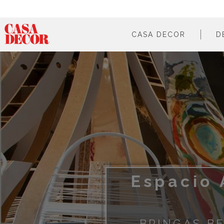
CASA DECOR
D
¿qué es?
en cifras
cómo participar
en los medios
Espacio 
BRINGAS B