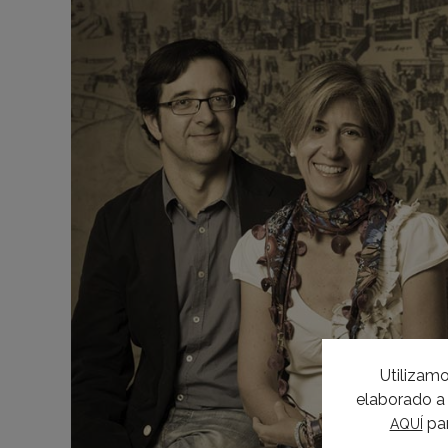
Utilizamo
elaborado a 
par
AQUÍ