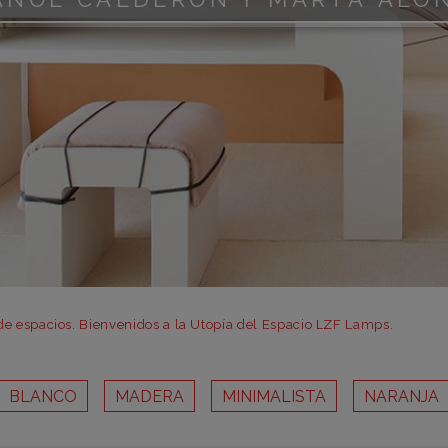
m
m
m
m
m
bar
otr
de espacios. Bienvenidos a la Utopía del Espacio LZF Lamps.
BLANCO
MADERA
MINIMALISTA
NARANJA