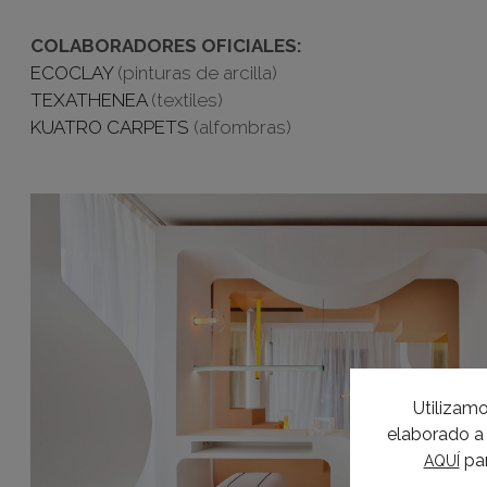
COLABORADORES OFICIALES:
ECOCLAY
(pinturas de arcilla)
TEXATHENEA
(textiles)
KUATRO CARPETS
(alfombras)
Utilizamo
elaborado a 
par
AQUÍ