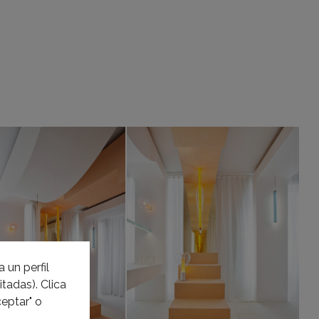
 un perfil
tadas). Clica
eptar" o