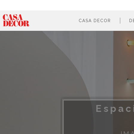
CASA DECOR
D
¿qué es?
en cifras
cómo participar
en los medios
Espac
IM