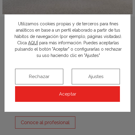
Utilizamos cookies propias y de terceros para fines
analíticos en base a un perfil elaborado a partir de tus
EEBA
hábitos de navegación (por ejemplo, páginas visitadas).
Clica
AQUÍ
para más información. Puedes aceptarlas
pulsando el botón "Aceptar" o configurarlas o rechazar
Alfonso Asencio, Pedro Asencio y
su uso haciendo clic en "Ajustes"
Bernardo Caro
Manantial 13, Edificio CEEI - Oficina 179 -
11500 El Puerto de Santa María - Cádiz
Rechazar
Ajustes
956 054 298
Aceptar
info@eeba.es
estudioeeba.com
Conoce al profesional