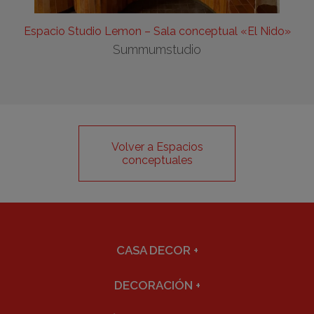
Espacio Studio Lemon – Sala conceptual «El Nido»
Summumstudio
Volver a Espacios
conceptuales
CASA DECOR
+
DECORACIÓN
+