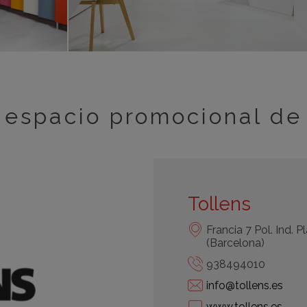
espacio promocional de
Tollens
Francia 7 Pol. Ind. 
(Barcelona)
938494010
info@tollens.es
www.tollens.es