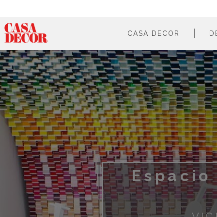
CASA DECOR
D
¿qué es?
en cifras
cómo participar
en los medios
Espacio
VIC