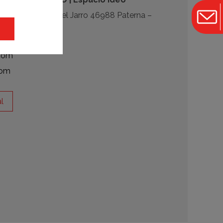
ol. Ind. Fuente del Jarro 46988 Paterna –
.com
com
l