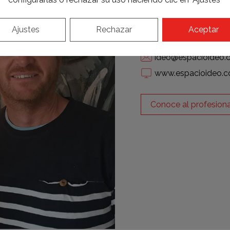
Ciudad de Onda 18 P
Valencia
Ajustes
Rechazar
Aceptar
961 323 848
ideo@espacioideo
www.espacioideo.
Conoce al profesiona