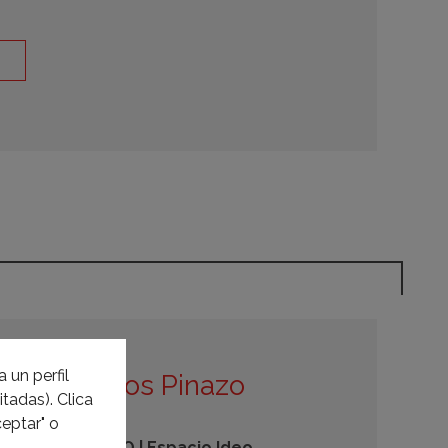
 un perfil
sco y Carlos Pinazo
tadas). Clica
eptar" o
CARLOS PINAZO | Espacio Ideo