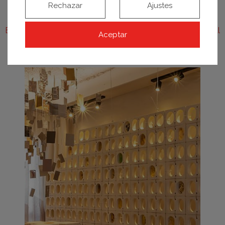
Rechazar
Ajustes
Espacio Universidad CEU San Pablo – Espacio conceptual
Aceptar
«El jardín de los sentidos»
Equipo CEU San Pablo