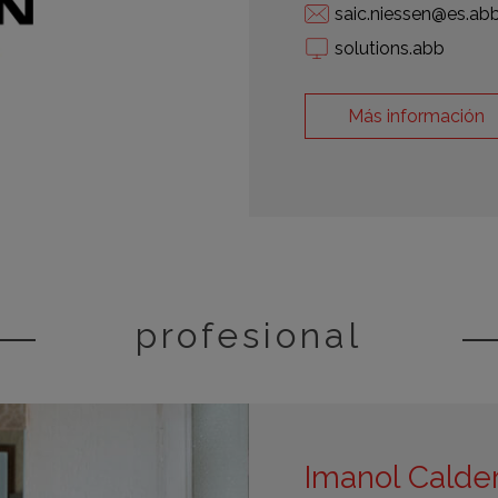
saic.niessen@es.ab
solutions.abb
Más información
profesional
Imanol Calde