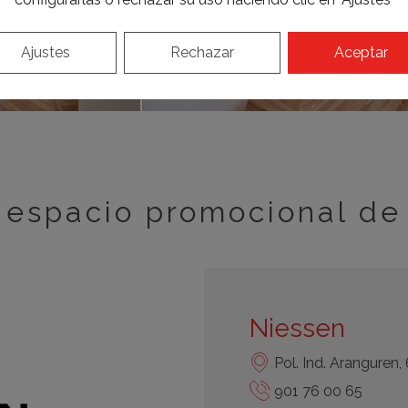
Ajustes
Rechazar
Aceptar
espacio promocional de
Niessen
Pol. Ind. Aranguren
901 76 00 65