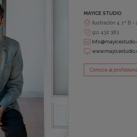
MAYICE STUDIO
Ilustración 4, 1º B 
911 432 383
info@mayicestudio
www.mayicestudio
Conoce al profesiona