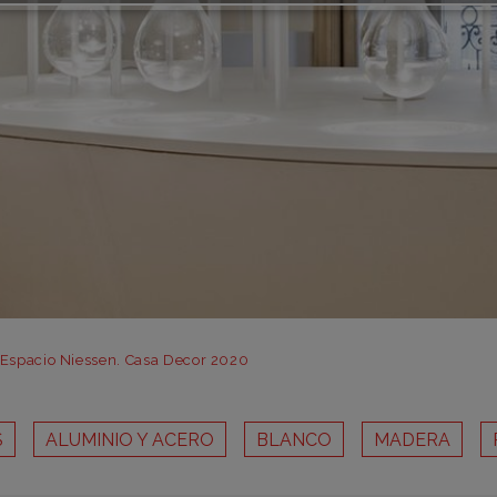
m
m
m
m
m
bar
otr
 Espacio Niessen. Casa Decor 2020
S
ALUMINIO Y ACERO
BLANCO
MADERA