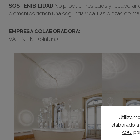
SOSTENIBILIDAD
No producir residuos y recuperar el
elementos tienen una segunda vida. Las piezas de madera
EMPRESA COLABORADORA:
VALENTINE (pintura)
Utilizamo
elaborado a 
par
AQUÍ