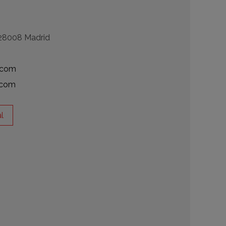
- 28008 Madrid
.com
.com
l