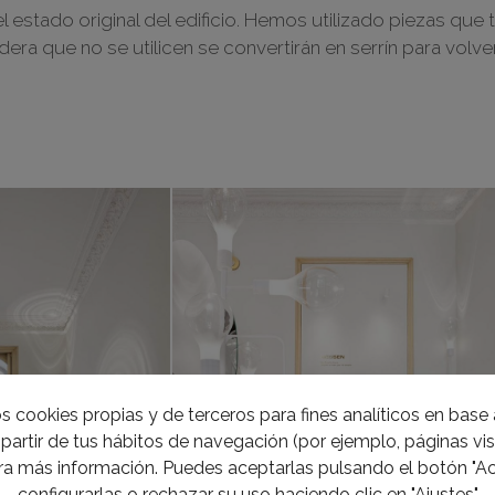
 estado original del edificio. Hemos utilizado piezas que 
 que no se utilicen se convertirán en serrín para volver
s cookies propias y de terceros para fines analíticos en base a
partir de tus hábitos de navegación (por ejemplo, páginas visi
a más información. Puedes aceptarlas pulsando el botón "Ac
configurarlas o rechazar su uso haciendo clic en "Ajustes"