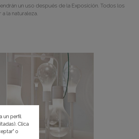
tendrán un uso después de la Exposición. Todos los
 a la naturaleza.
 un perfil
tadas). Clica
eptar" o