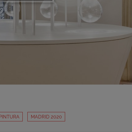
adrid 2016
adrid 2015
adrid 2014
adrid 2013
adrid 2012
celona 2012
as ediciones
PINTURA
MADRID 2020