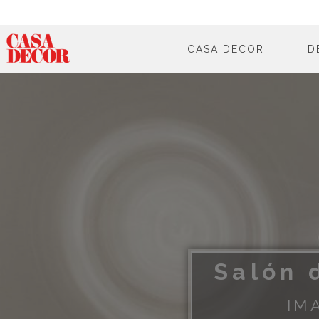
CASA DECOR
D
¿qué es?
en cifras
cómo participar
en los medios
Salón 
IM