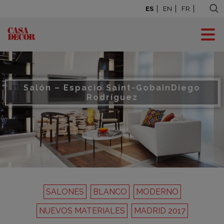
ES
EN
FR
Salón – Espacio Saint-Gobain
Diego
Rodríguez
SALONES
BLANCO
MODERNO
NUEVOS MATERIALES
MADRID 2017