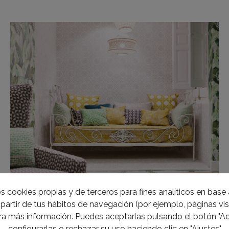
s cookies propias y de terceros para fines analíticos en base a
partir de tus hábitos de navegación (por ejemplo, páginas visi
BAÑOS PÚBLICOS «OASIS»
a más información. Puedes aceptarlas pulsando el botón "Ac
Leticia Peironcely y Carlos Albánez
configurarlas o rechazar su uso haciendo clic en "Ajustes"