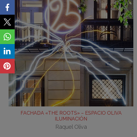
FACHADA «THE ROOTS» – ESPACIO OLIVA
ILUMINACIÓN
Raquel Oliva