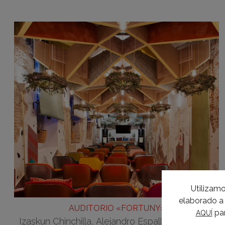
Utilizamo
elaborado a 
AUDITORIO «FORTUNY»
par
AQUÍ
Izaskun Chinchilla, Alejandro Espallargas, Jesús