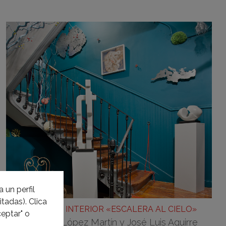
 un perfil
tadas). Clica
ESCALERA INTERIOR «ESCALERA AL CIELO»
eptar" o
Sonsoles López Martín y José Luis Aguirre