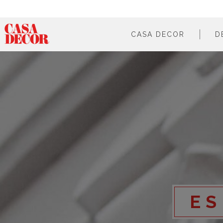
CASA DECOR
D
¿qué es?
en cifras
cómo participar
en los medios
ES