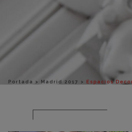
Portada
>
Madrid 2017
>
Espacios Deco