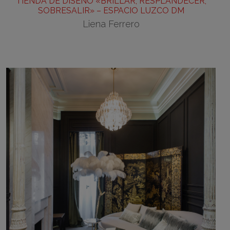
TIENDA DE DISEÑO «BRILLAR, RESPLANDECER,
SOBRESALIR» – ESPACIO LUZCO DM
Liena Ferrero