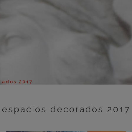
m
m
m
m
m
bar
otr
rados 2017
espacios decorados 2017