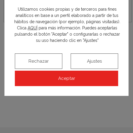
Utilizamos cookies propias y de terceros para fines
analíticos en base a un perfil elaborado a partir de tus
hábitos de navegación (por ejemplo, páginas visitadas).
Clica
AQUÍ
para más información. Puedes aceptarlas
pulsando el botón "Aceptar" o configurarlas o rechazar
su uso haciendo clic en "Ajustes"
agradecimientos
Rechazar
Ajustes
Aceptar
Sonia Mompó
Mónica Martínez Sánchez (diseño textil).