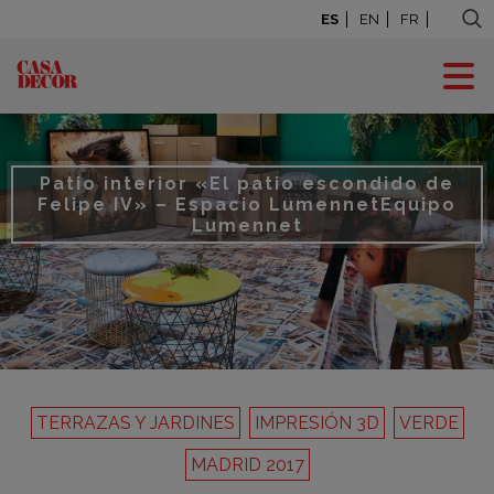
ES
EN
FR
Patio interior «El patio escondido de
Felipe IV» – Espacio Lumennet
Equipo
Lumennet
TERRAZAS Y JARDINES
IMPRESIÓN 3D
VERDE
MADRID 2017