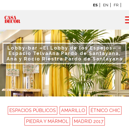
ES
EN
FR
Lobby-bar «El Lobby de los Espejos» –
Espacio Telva
Ana Pardo de Santayana,
Ana y Rocío Riestra Pardo de Santayana
ESPACIOS PÚBLICOS
AMARILLO
ÉTNICO CHIC
PIEDRA Y MÁRMOL
MADRID 2017