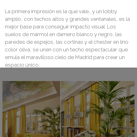
La primera impresión es la que vale… y un lobby
amplio, con techos altos y grandes ventanales, es la
mejor base para conseguir impacto visual. Los
suelos de mármol en damero blanco y negro, las
paredes de espejos, las cortinas y el chester en lino
color oliva, se unen con un techo espectacular que
emula el maravilloso cielo de Madrid para crear un
espacio único.