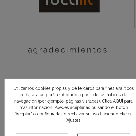
agradecimientos
Miguel Ángel Castaño Roldán (pintura y
Utilizamos cookies propias y de terceros para fines analíticos
empapelado)
en base a un perfil elaborado a partir de tus hábitos de
navegación (por ejemplo, páginas visitadas). Clica
AQUÍ
para
Juan Soriano (carpintería de madera)
más información. Puedes aceptarlas pulsando el botón
"Aceptar" o configurarlas o rechazar su uso haciendo clic en
Magno Cruz Navarrete (pladur)
"Ajustes"