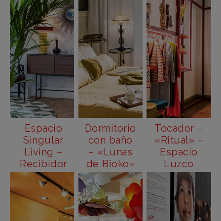
Espacio
Dormitorio
Tocador –
Singular
con baño
«Ritual» –
Living –
– «Lunas
Espacio
Recibidor
de Bioko»
Luzco
«Long
– Espacio
Iluminación
Island:
Miapetra
summer
of 1922»