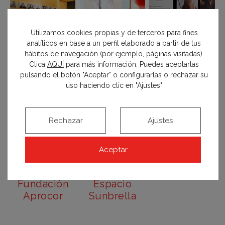
Utilizamos cookies propias y de terceros para fines
analíticos en base a un perfil elaborado a partir de tus
hábitos de navegación (por ejemplo, páginas visitadas).
Clica
AQUÍ
para más información. Puedes aceptarlas
pulsando el botón "Aceptar" o configurarlas o rechazar su
uso haciendo clic en "Ajustes"
Entidad
Patio
«La Luz de
Rechazar
Ajustes
Solidaria
«Recuerdo
las Niñas» –
–
de un
Espacio
«Potencia
jardín que
Fundación
Aceptar
el verde»
escondió
Entreculturas
Página siguiente
Espacio
Georgia» –
Fundación
Espacio
Aprocor
Sunbrella