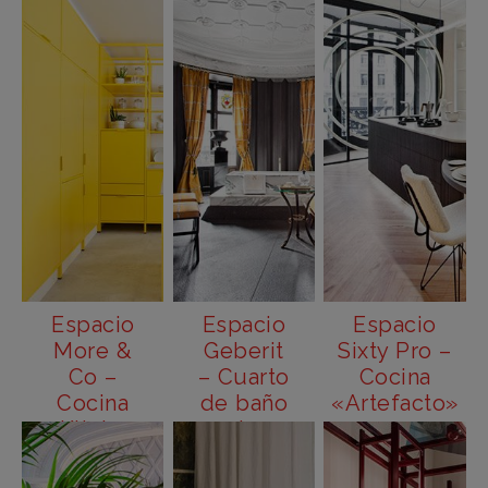
West
Prima»
Madrid
Salamanca
al Cielo»
(The
Bathroom
Act)»
Espacio
Espacio
Espacio
More &
Geberit
Sixty Pro –
Co –
– Cuarto
Cocina
Cocina
de baño
«Artefacto»
«Kitchen
«La
for Life»
Dolce
Vita»