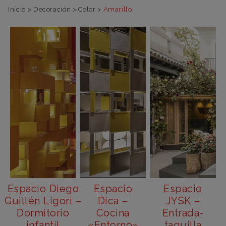
Inicio
>
Decoración
>
Color
>
Amarillo
Espacio Diego
Espacio
Espacio
Guillén Ligori –
Dica –
JYSK –
Dormitorio
Cocina
Entrada-
infantil
«Entorno»
taquilla