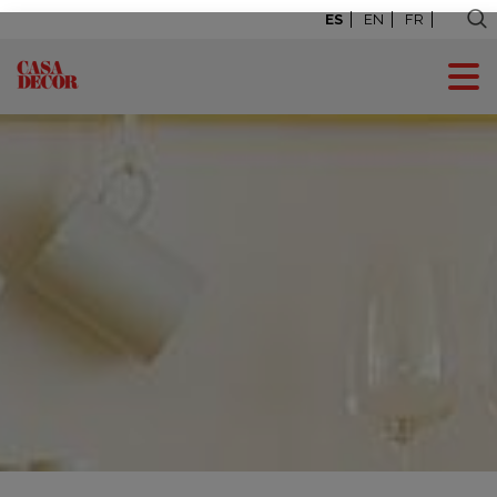
ES
EN
FR