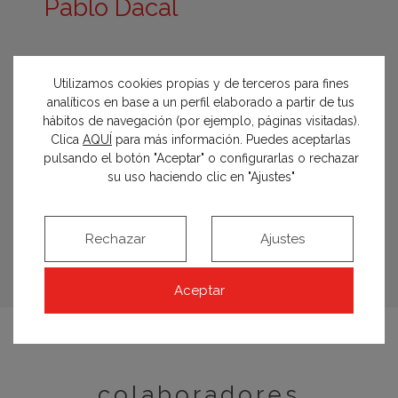
Pablo Dacal
MSZ ESTUDIO
Utilizamos cookies propias y de terceros para fines
Madrid
analíticos en base a un perfil elaborado a partir de tus
669 415 995
hábitos de navegación (por ejemplo, páginas visitadas).
Clica
AQUÍ
para más información. Puedes aceptarlas
info@mszestudio.com
pulsando el botón "Aceptar" o configurarlas o rechazar
mszestudio.com
su uso haciendo clic en "Ajustes"
Conoce al profesional
Rechazar
Ajustes
Aceptar
colaboradores