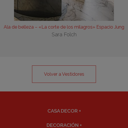
Ala de belleza – «La corte de los milagros» Espacio Jung
Sara Folch
Volver a Vestidores
CASA DECOR
+
DECORACIÓN
+