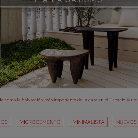
m
m
m
m
m
bar
otr
da como la habitación más importante de la casa en el Espacio Tari
ROS
MICROCEMENTO
MINIMALISTA
NUEVOS 