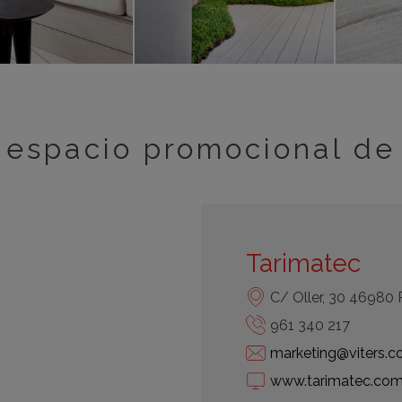
espacio promocional de
Tarimatec
C/ Oller, 30 46980 
961 340 217
marketing@viters.
www.tarimatec.co