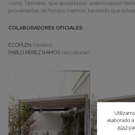
como Tarimatec que apuesta por unainnovación tecnol
provenientes de fondos marinos, haciendo que la hue
COLABORADORES OFICIALES:
ECOPLEN
(textiles)
PABLO PÉREZ RAMOS
(esculturas)
Utilizamo
elaborado a 
par
AQUÍ