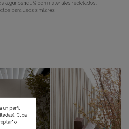
os algunos 100% con materiales reciclados,
tos para usos similares.
 un perfil
tadas). Clica
eptar" o