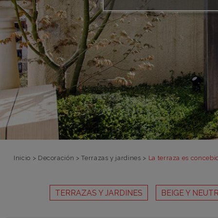
Inicio
>
Decoración
>
Terrazas y jardines
>
La terraza es concebi
TERRAZAS Y JARDINES
BEIGE Y NEUT