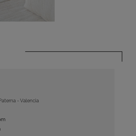
Paterna - Valencia
com
m