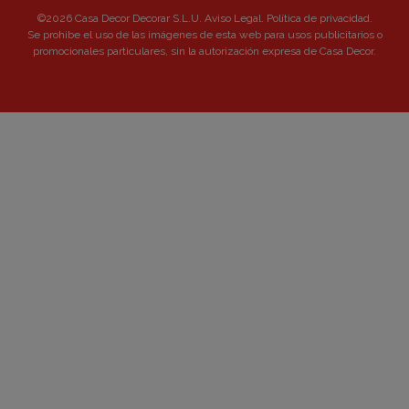
©2026 Casa Decor Decorar S.L.U.
Aviso Legal
.
Política de privacidad
.
Se prohibe el uso de las imágenes de esta web para usos publicitarios o
promocionales particulares, sin la autorización expresa de Casa Decor.