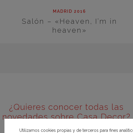
MADRID 2016
Salón – «Heaven, I’m in
heaven»
¿Quieres conocer todas las
novedades sobre Casa Decor?
Inscríbete y entérate el primero
Utilizamos cookies propias y de terceros para fines analíti