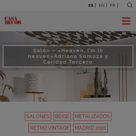
ES
EN
FR
Salón – «Heaven, I’m in
heaven»
Adriana Somoza y
Caridad Tercero
SALONES
BEIGE
METALIZADOS
RETRO VINTAGE
MADRID 2016