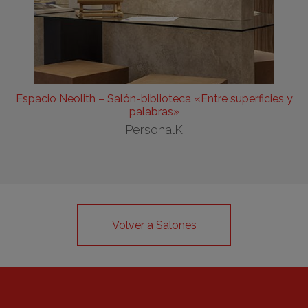
Espacio Neolith – Salón-biblioteca «Entre superficies y
palabras»
PersonalK
Volver a Salones