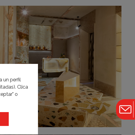
 un perfil
tadas). Clica
eptar" o