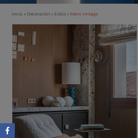
Inicio
>
Decoración
>
Estilo
>
Retro Vintage