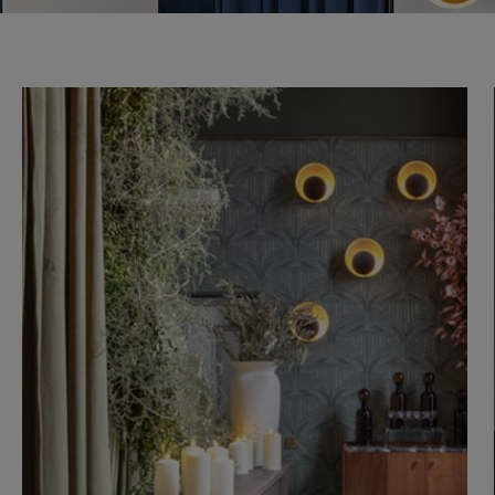
m
m
m
m
m
bar
otr