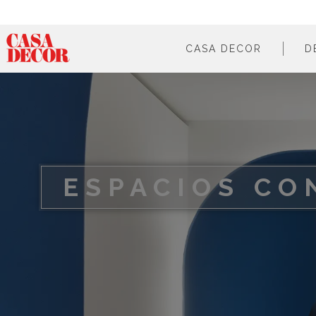
CASA DECOR
D
¿qué es?
en cifras
cómo participar
en los medios
ESPACIOS CO