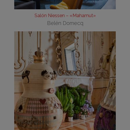
Salón Niessen – «Mahamut»
Belén Domecq