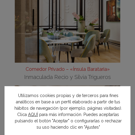
Comedor Privado – «Ínsula Barataria»
Inmaculada Recio y Silvia Trigueros
Utilizamos cookies propias y de terceros para fines
analíticos en base a un perfil elaborado a partir de tus
hábitos de navegación (por ejemplo, páginas visitadas).
Clica
AQUÍ
para más información. Puedes aceptarlas
pulsando el botón "Aceptar" o configurarlas o rechazar
su uso haciendo clic en "Ajustes"