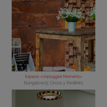
Espacio «Unplugged Moments»
Bungalow25 Circus y Redlinks