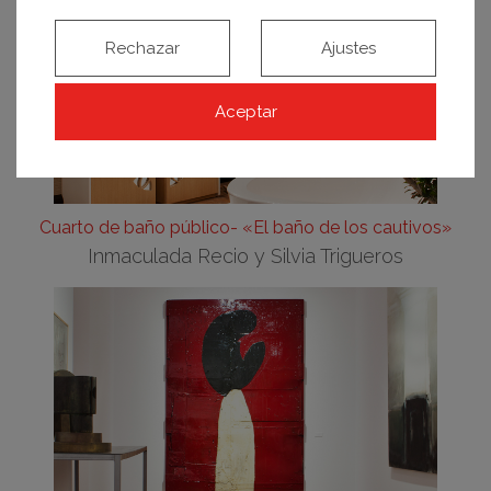
Rechazar
Ajustes
Aceptar
Cuarto de baño público- «El baño de los cautivos»
Inmaculada Recio y Silvia Trigueros