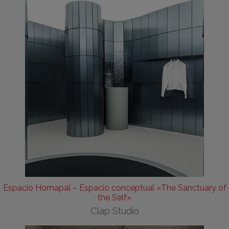
Espacio Homapal – Espacio conceptual «The Sanctuary of
the Self»
Clap Studio