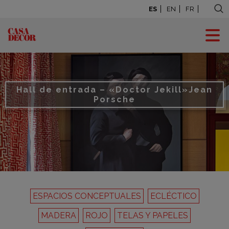
ES
EN
FR
Hall de entrada – «Doctor Jekill»
Jean
Porsche
ESPACIOS CONCEPTUALES
ECLÉCTICO
MADERA
ROJO
TELAS Y PAPELES