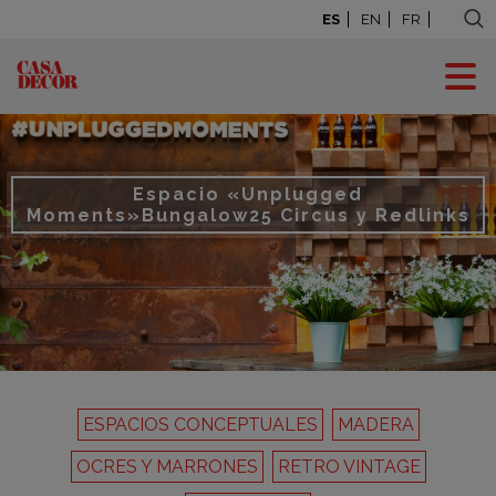
ES
EN
FR
Espacio «Unplugged
Moments»
Bungalow25 Circus y Redlinks
ESPACIOS CONCEPTUALES
MADERA
OCRES Y MARRONES
RETRO VINTAGE