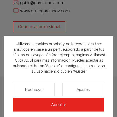
guille@garcia-hoz.com
www.guillegarciahoz.com
Conoce al profesional
Utilizamos cookies propias y de terceros para fines
analíticos en base a un perfil elaborado a partir de tus
hábitos de navegación (por ejemplo, páginas visitadas).
Clica
AQUÍ
para más información. Puedes aceptarlas
pulsando el botón "Aceptar" o configurarlas o rechazar
su uso haciendo clic en "Ajustes"
espacios relacionados
Rechazar
Ajustes
Aceptar