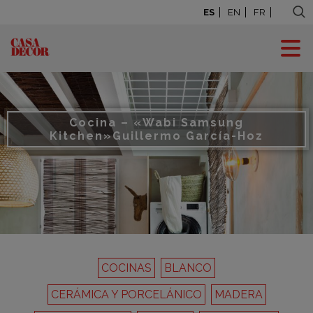
ES
EN
FR
Cocina – «Wabi Samsung
Kitchen»
Guillermo García-Hoz
COCINAS
BLANCO
CERÁMICA Y PORCELÁNICO
MADERA