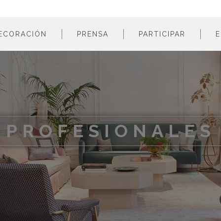
ECORACIÓN
PRENSA
PARTICIPAR
E
estancias
profesionales
m
colores
empresas
m
estilos
m
materiales
m
PROFESIONALES
m
m
m
m
m
m