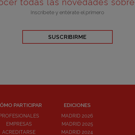
ocer todas las novedades sobr
Inscríbete y entérate el primero
SUSCRIBIRME
ÓMO PARTICIPAR
EDICIONES
PROFESIONALES
MADRID 2026
EMPRESAS
MADRID 2025
ACREDITARSE
MADRID 2024