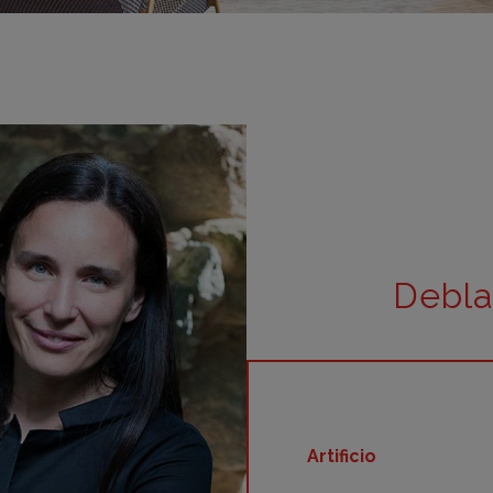
m
m
m
m
m
bar
otr
Debla
Artificio