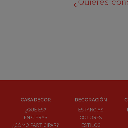
¿Quieres con
CASA DECOR
DECORACIÓN
C
¿QUÉ ES?
ESTANCIAS
EN CIFRAS
COLORES
¿CÓMO PARTICIPAR?
ESTILOS