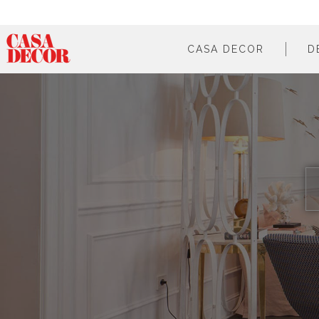
CASA DECOR
D
¿qué es?
en cifras
cómo participar
en los medios