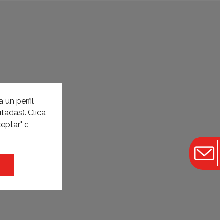
 un perfil
tadas). Clica
eptar" o