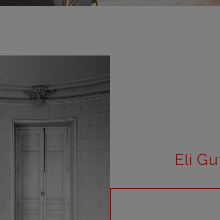
m
m
m
m
m
bar
otr
Eli Gu