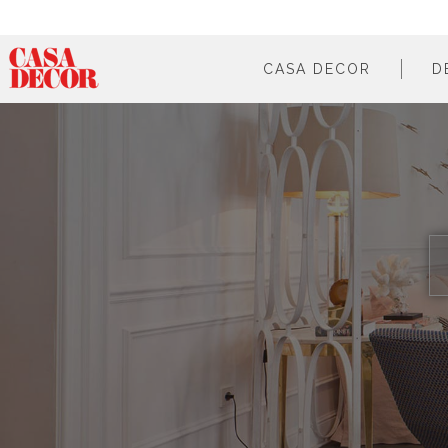
CASA DECOR
D
¿qué es?
en cifras
cómo participar
en los medios