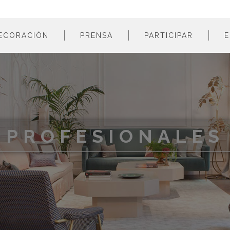
ECORACIÓN
PRENSA
PARTICIPAR
E
estancias
profesionales
m
colores
empresas
m
estilos
m
materiales
m
PROFESIONALES
m
m
m
m
m
m