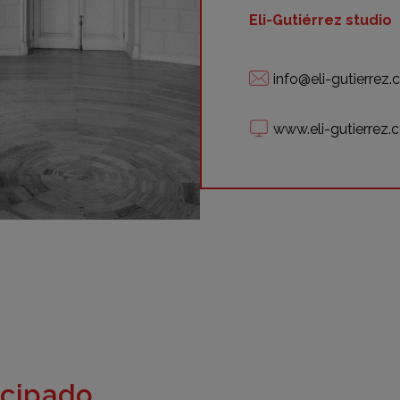
Eli-Gutiérrez studio
info@eli-gutierrez
www.eli-gutierrez
icipado