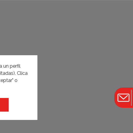
 un perfil
tadas). Clica
eptar" o