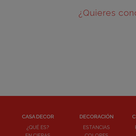
¿Quieres con
CASA DECOR
DECORACIÓN
C
¿QUÉ ES?
ESTANCIAS
EN CIFRAS
COLORES